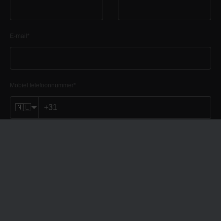
E-mail
*
Mobiel telefoonnummer
*
🇳🇱
Type woning
*
VERZENDEN