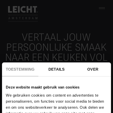
Skip to content
VERTAAL JOUW
PERSOONLIJKE SMAAK
NAAR EEN KEUKEN VOL
KARAKTER.
TOESTEMMING
DETAILS
OVER
Kies uit een zorgvuldig samengestelde selectie van
beelden, kleuren en luxe materialen door op de velden
Deze website maakt gebruik van cookies
hieronder te klikken. Bepaal de sfeer van je moodboard
We gebruiken cookies om content en advertenties te
personaliseren, om functies voor social media te bieden
met de achtergrondkleur bovenaan en voeg een titel en
en om ons websiteverkeer te analyseren. Ook delen we
enkele trefwoorden toe voor een persoonlijke touch.